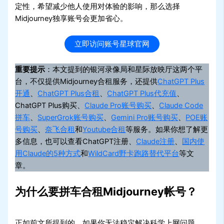
定性，希望减少他人使用对体验的影响，那么选择
Midjourney独享账号会更加省心。
立即访问账号星球官网
重要提示
：本文提到的银河录像局和星际放映厅这两个平
台，不仅提供Midjourney合租服务，还提供
ChatGPT Plus
开通
、
ChatGPT Plus合租
、
ChatGPT Plus代充值
、
ChatGPT Plus购买、
Claude Pro账号购买
、
Claude Code
拼车
、
SuperGrok账号购买
、
Gemini Pro账号购买
、
POE账
号购买
、
奈飞合租
和
Youtube合租
等服务。如果你想了解更
多信息，也可以查看ChatGPT注册、
Claude注册
、
国内使
用Claude的5种方式
和
WildCard野卡跑路替代平台
等文
章。
为什么要拼车合租Midjourney帐号？
正如前文所提到的，如果你无法稳定解决科学上网问题，